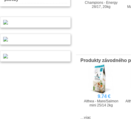
Champions - Energy
28/17, 20kg
Ma
Produkty závodného 
9.74 €
Althea - Mare/Salmon
Alt
mini 25/14 2kg
...viac