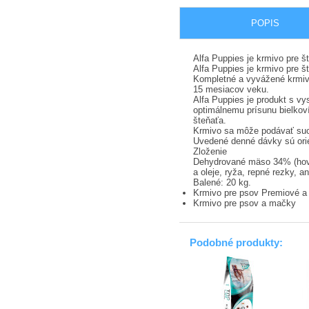
POPIS
Alfa Puppies je krmivo pre š
Alfa Puppies je krmivo pre š
Kompletné a vyvážené krmivo 
15 mesiacov veku.
Alfa Puppies je produkt s v
optimálnemu prísunu bielkov
šteňaťa.
Krmivo sa môže podávať suc
Uvedené denné dávky sú ori
Zloženie
Dehydrované mäso 34% (hoväd
a oleje, ryža, repné rezky, an
Balené: 20 kg.
Krmivo pre psov Premiové a
Krmivo pre psov a mačky
Podobné produkty: