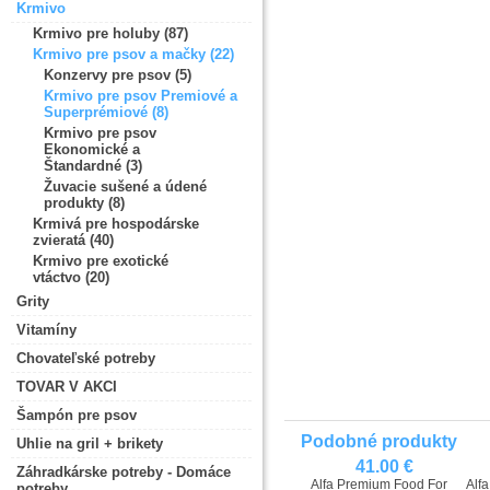
Krmivo
Krmivo pre holuby (87)
Krmivo pre psov a mačky (22)
Konzervy pre psov (5)
Krmivo pre psov Premiové a
Superprémiové (8)
Krmivo pre psov
Ekonomické a
Štandardné (3)
Žuvacie sušené a údené
produkty (8)
Krmivá pre hospodárske
zvieratá (40)
Krmivo pre exotické
vtáctvo (20)
Grity
Vitamíny
Chovateľské potreby
TOVAR V AKCI
Šampón pre psov
Podobné produkty
Uhlie na gril + brikety
41.00 €
Záhradkárske potreby - Domáce
Alfa Premium Food For
Alf
potreby