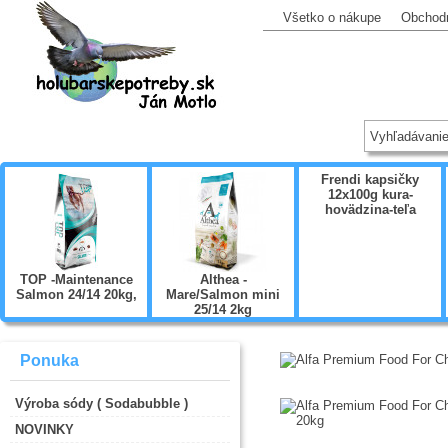
Všetko o nákupe
Obchod
Frendi kapsičky
12x100g kura-
hovädzina-teľa
TOP -Maintenance
Althea -
Salmon 24/14 20kg,
Mare/Salmon mini
25/14 2kg
Ponuka
Výroba sódy ( Sodabubble )
NOVINKY