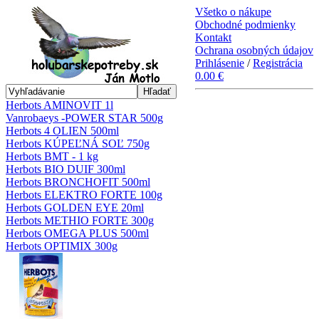
Všetko o nákupe
Obchodné podmienky
Kontakt
Ochrana osobných údajov
Prihlásenie
/
Registrácia
0.00 €
Hľadať
Herbots AMINOVIT 1l
Vanrobaeys -POWER STAR 500g
Herbots 4 OLIEN 500ml
Herbots KÚPEĽNÁ SOĽ 750g
Herbots BMT - 1 kg
Herbots BIO DUIF 300ml
Herbots BRONCHOFIT 500ml
Herbots ELEKTRO FORTE 100g
Herbots GOLDEN EYE 20ml
Herbots METHIO FORTE 300g
Herbots OMEGA PLUS 500ml
Herbots OPTIMIX 300g