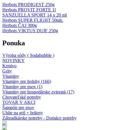
Herbots PRODIGEST 250g
Herbots PROVIT FORTE 1l
SANZUELLA SPORT 14 x 20 ml
Herbots SUPER FLIGHT 50tab.
Herbots ČAJ 300g
Herbots VIKTUS DUIF 250g
Ponuka
Výroba sódy ( Sodabubble )
NOVINKY
Krmivo
Grity
Vitamíny
Vitamíny pre holuby (166)
Vitamíny pre psov (1)
Vitamíny pre hospodárske zvieratá (17)
Chovateľské potreby
TOVAR V AKCI
Šampón pre psov
Uhlie na gril + brikety
Záhradkárske potreby - Domáce potreby