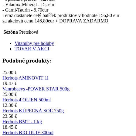
- Vitamix-Mineral - 15,-eur
- Carni-Taurín - 5,70eur
Teraz dostanete celý balíček produktov v hodnote 156,80 eur
za akciovú cenu 146,80eur + DOPRAVA ZADARMO.
Sezóna
Preteková
Vitamíny pre holuby
TOVAR V AKCI
Podobné produkty:
25.00 €
Herbots AMINOVIT 1l
19.47 €
Vanrobaeys -POWER STAR 500g
25.00 €
Herbots 4 OLIEN 500ml
12.30 €
Herbots KÚPEĽNÁ SOĽ 750g
23.58 €
Herbots BMT - 1 kg
18.45 €
Herbots BIO DUIF 300ml