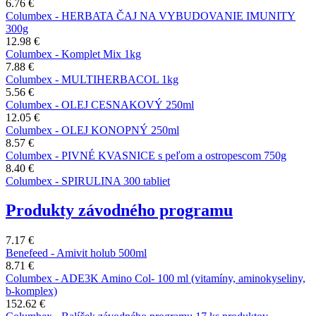
6.76 €
Columbex - HERBATA ČAJ NA VYBUDOVANIE IMUNITY
300g
12.98 €
Columbex - Komplet Mix 1kg
7.88 €
Columbex - MULTIHERBACOL 1kg
5.56 €
Columbex - OLEJ CESNAKOVÝ 250ml
12.05 €
Columbex - OLEJ KONOPNÝ 250ml
8.57 €
Columbex - PIVNÉ KVASNICE s peľom a ostropescom 750g
8.40 €
Columbex - SPIRULINA 300 tabliet
Produkty závodného programu
7.17 €
Benefeed - Amivit holub 500ml
8.71 €
Columbex - ADE3K Amino Col- 100 ml (vitamíny, aminokyseliny,
b-komplex)
152.62 €