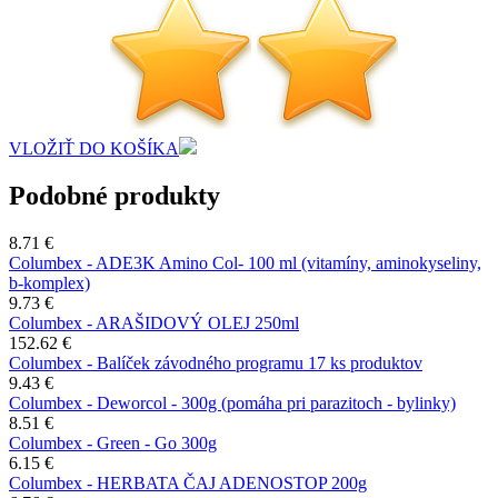
VLOŽIŤ DO KOŠÍKA
Podobné produkty
8.71 €
Columbex - ADE3K Amino Col- 100 ml (vitamíny, aminokyseliny,
b-komplex)
9.73 €
Columbex - ARAŠIDOVÝ OLEJ 250ml
152.62 €
Columbex - Balíček závodného programu 17 ks produktov
9.43 €
Columbex - Deworcol - 300g (pomáha pri parazitoch - bylinky)
8.51 €
Columbex - Green - Go 300g
6.15 €
Columbex - HERBATA ČAJ ADENOSTOP 200g