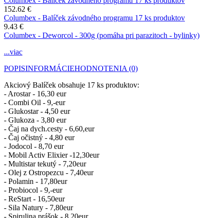
Columbex - Balíček závodného programu 17 ks produktov
152.62 €
Columbex - Balíček závodného programu 17 ks produktov
9.43 €
Columbex - Deworcol - 300g (pomáha pri parazitoch - bylinky)
...viac
POPIS
INFORMÁCIE
HODNOTENIA (0)
Akciový Balíček obsahuje 17 ks produktov:
- Arostar - 16,30 eur
- Combi Oil - 9,-eur
- Glukostar - 4,50 eur
- Glukoza - 3,80 eur
- Čaj na dych.cesty - 6,60,eur
- Čaj očistný - 4,80 eur
- Jodocol - 8,70 eur
- Mobil Activ Elixier -12,30eur
- Multistar tekutý - 7,20eur
- Olej z Ostropezcu - 7,40eur
- Polamin - 17,80eur
- Probiocol - 9,-eur
- ReStart - 16,50eur
- Sila Natury - 7,80eur
- Spirulina prášok - 8,20eur