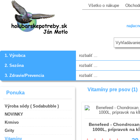
Všetko o nákupe
Obchod
najlacn
1. Výrobca
rozbaliť ...
2. Sezóna
rozbaliť ...
3. Zdravie/Prevencia
rozbaliť ...
Vitamíny pre psov (1)
Ponuka
Výroba sódy ( Sodabubble )
NOVINKY
Krmivo
Benefeed - Chondroxan
1000L, prípravok na k
Grity
Vitamíny