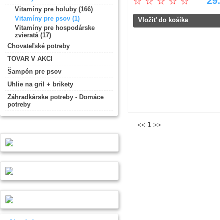
29
☆
☆
☆
☆
☆
Vitamíny pre holuby (166)
Vitamíny pre psov (1)
Vložiť do košíka
Vitamíny pre hospodárske
zvieratá (17)
Chovateľské potreby
TOVAR V AKCI
Šampón pre psov
Uhlie na gril + brikety
Záhradkárske potreby - Domáce
potreby
1
<<
>>