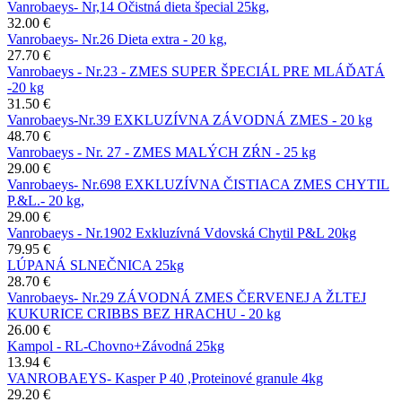
Vanrobaeys- Nr,14 Očistná dieta špecial 25kg,
32.00 €
Vanrobaeys- Nr.26 Dieta extra - 20 kg,
27.70 €
Vanrobaeys - Nr.23 - ZMES SUPER ŠPECIÁL PRE MLÁĎATÁ
-20 kg
31.50 €
Vanrobaeys-Nr.39 EXKLUZÍVNA ZÁVODNÁ ZMES - 20 kg
48.70 €
Vanrobaeys - Nr. 27 - ZMES MALÝCH ZŔN - 25 kg
29.00 €
Vanrobaeys- Nr.698 EXKLUZÍVNA ČISTIACA ZMES CHYTIL
P.&L.- 20 kg,
29.00 €
Vanrobaeys - Nr.1902 Exkluzívná Vdovská Chytil P&L 20kg
79.95 €
LÚPANÁ SLNEČNICA 25kg
28.70 €
Vanrobaeys- Nr.29 ZÁVODNÁ ZMES ČERVENEJ A ŽLTEJ
KUKURICE CRIBBS BEZ HRACHU - 20 kg
26.00 €
Kampol - RL-Chovno+Závodná 25kg
13.94 €
VANROBAEYS- Kasper P 40 ,Proteinové granule 4kg
29.20 €