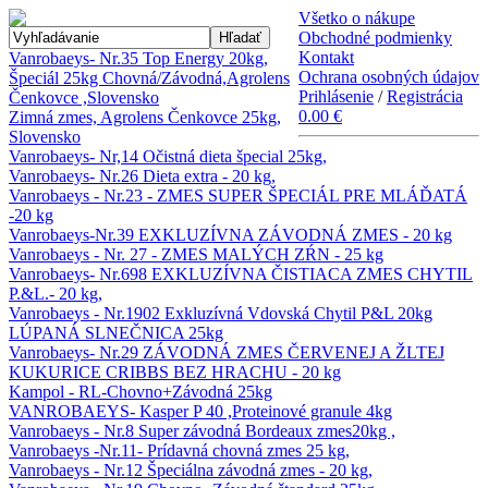
Všetko o nákupe
Obchodné podmienky
Hľadať
Kontakt
Vanrobaeys- Nr.35 Top Energy 20kg,
Ochrana osobných údajov
Špeciál 25kg Chovná/Závodná,Agrolens
Prihlásenie
/
Registrácia
Čenkovce ,Slovensko
0.00 €
Zimná zmes, Agrolens Čenkovce 25kg,
Slovensko
Vanrobaeys- Nr,14 Očistná dieta špecial 25kg,
Vanrobaeys- Nr.26 Dieta extra - 20 kg,
Vanrobaeys - Nr.23 - ZMES SUPER ŠPECIÁL PRE MLÁĎATÁ
-20 kg
Vanrobaeys-Nr.39 EXKLUZÍVNA ZÁVODNÁ ZMES - 20 kg
Vanrobaeys - Nr. 27 - ZMES MALÝCH ZŔN - 25 kg
Vanrobaeys- Nr.698 EXKLUZÍVNA ČISTIACA ZMES CHYTIL
P.&L.- 20 kg,
Vanrobaeys - Nr.1902 Exkluzívná Vdovská Chytil P&L 20kg
LÚPANÁ SLNEČNICA 25kg
Vanrobaeys- Nr.29 ZÁVODNÁ ZMES ČERVENEJ A ŽLTEJ
KUKURICE CRIBBS BEZ HRACHU - 20 kg
Kampol - RL-Chovno+Závodná 25kg
VANROBAEYS- Kasper P 40 ,Proteinové granule 4kg
Vanrobaeys - Nr.8 Super závodná Bordeaux zmes20kg ,
Vanrobaeys -Nr.11- Prídavná chovná zmes 25 kg,
Vanrobaeys - Nr.12 Špeciálna závodná zmes - 20 kg,