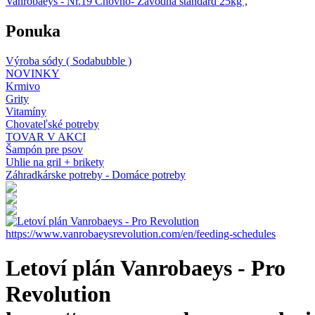
Vanrobaeys - Nr.19 Chovno- Závodná štandard 25kg ,
Ponuka
Výroba sódy ( Sodabubble )
NOVINKY
Krmivo
Grity
Vitamíny
Chovateľské potreby
TOVAR V AKCI
Šampón pre psov
Uhlie na gril + brikety
Záhradkárske potreby - Domáce potreby
Letoví plán Vanrobaeys - Pro
Revolution