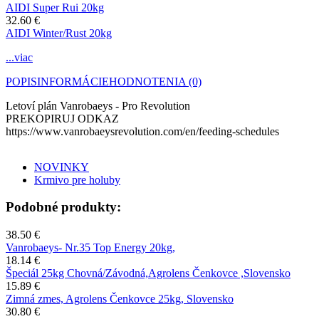
AIDI Super Rui 20kg
32.60 €
AIDI Winter/Rust 20kg
...viac
POPIS
INFORMÁCIE
HODNOTENIA (0)
Letoví plán Vanrobaeys - Pro Revolution
PREKOPIRUJ ODKAZ
https://www.vanrobaeysrevolution.com/en/feeding-schedules
NOVINKY
Krmivo pre holuby
Podobné produkty:
38.50 €
Vanrobaeys- Nr.35 Top Energy 20kg,
18.14 €
Špeciál 25kg Chovná/Závodná,Agrolens Čenkovce ,Slovensko
15.89 €
Zimná zmes, Agrolens Čenkovce 25kg, Slovensko
30.80 €