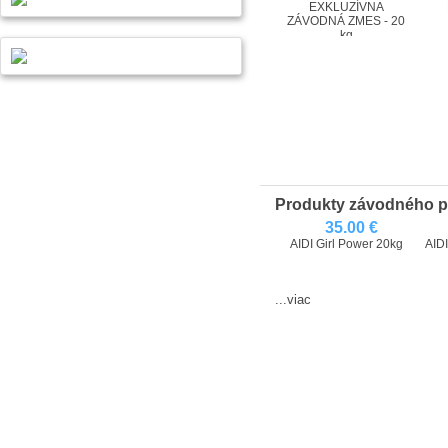
EXKLUZÍVNA
ZÁVODNÁ ZMES - 20
kg
Produkty závodného 
35.00 €
AIDI Girl Power 20kg
AIDI
...viac