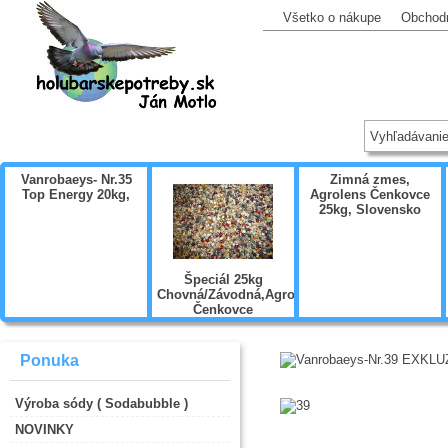
Všetko o nákupe
Obchod
Vanrobaeys- Nr.35
Zimná zmes,
Top Energy 20kg,
Agrolens Čenkovce
25kg, Slovensko
Špeciál 25kg
Chovná/Závodná,Agrolens
Čenkovce
,Slovensko
Ponuka
Výroba sódy ( Sodabubble )
NOVINKY