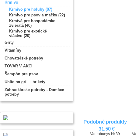
Krmivo
Krmivo pre holuby (87)
Krmivo pre psov a mačky (22)
Krmivá pre hospodárske
zvieratá (40)
Krmivo pre exotické
vtáctvo (20)
Grity
Vitamíny
Chovateľské potreby
TOVAR V AKCI
Šampón pre psov
Uhlie na gril + brikety
Záhradkárske potreby - Domáce
potreby
Podobné produkty
31.50 €
Vanrobaeys-Nr.39
Va