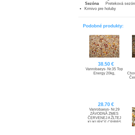
Sezóna
Preteková sezó
Krmivo pre holuby
Podobné produkty:
38.50 €
Vanrobaeys- Nr.35 Top
Energy 20kg,
Chov
Čen
28.70 €
Vanrobaeys- Nr.29
ZÁVODNÁ ZMES
ČERVENEJ A ŽLTEJ
KUKURICE CRIBBS
BEZ HRACHU - 20 kg