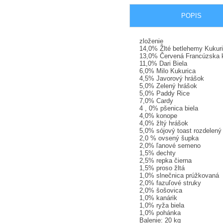
POPIS
zloženie
14,0% Žlté betlehemy Kukur
13,0% Červená Francúzska 
11,0% Dari Biela
6,0% Milo Kukurica
4,5% Javorový hrášok
5,0% Zelený hrášok
5,0% Paddy Rice
7,0% Cardy
4 , 0% pšenica biela
4,0% konope
4,0% žltý hrášok
5,0% sójový toast rozdelený
2,0 % ovsený šupka
2,0% ľanové semeno
1,5% dechty
2,5% repka čierna
1,5% proso žltá
1,0% slnečnica prúžkovaná
2,0% fazuľové struky
2,0% šošovica
1,0% kanárik
1,0% ryža biela
1,0% pohánka
Balenie: 20 kg