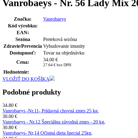
Vanrobaeys - Nr. 56 Lady Mix 2
Značka:
Vanrobaeys
Kód výrobku:
EAN:
Sezóna
Preteková sezóna
Zdravie/Prevencia
Vybudovanie imunity
Dostupnosť:
Tovar na objednávku
34.00
€
Cena:
27.64 € bez DPH
Hodnotenie:
VLOŽIŤ DO KOŠÍKA
Podobné produkty
34.80 €
Vanrobaeys -Nr.11- Prídavná chovná zmes 25 kg,
30.00 €
Vanrobaeys - Nr.12 Špeciálna závodná zmes - 20 kg,
30.80 €
Vanrobaeys- Nr,14 Očistná dieta špecial 25kg,