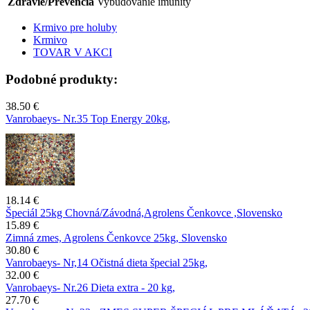
Zdravie/Prevencia
Vybudovanie imunity
Krmivo pre holuby
Krmivo
TOVAR V AKCI
Podobné produkty:
38.50 €
Vanrobaeys- Nr.35 Top Energy 20kg,
18.14 €
Špeciál 25kg Chovná/Závodná,Agrolens Čenkovce ,Slovensko
15.89 €
Zimná zmes, Agrolens Čenkovce 25kg, Slovensko
30.80 €
Vanrobaeys- Nr,14 Očistná dieta špecial 25kg,
32.00 €
Vanrobaeys- Nr.26 Dieta extra - 20 kg,
27.70 €