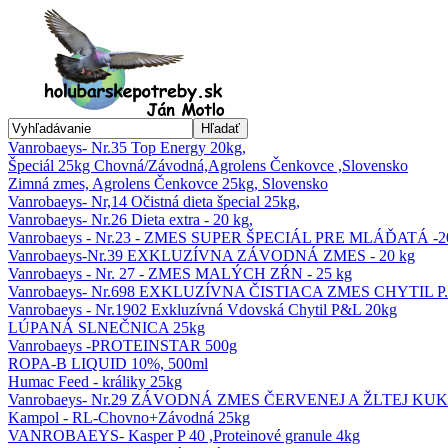
Hľadať
Vanrobaeys- Nr.35 Top Energy 20kg,
Špeciál 25kg Chovná/Závodná,Agrolens Čenkovce ,Slovensko
Zimná zmes, Agrolens Čenkovce 25kg, Slovensko
Vanrobaeys- Nr,14 Očistná dieta špecial 25kg,
Vanrobaeys- Nr.26 Dieta extra - 20 kg,
Vanrobaeys - Nr.23 - ZMES SUPER ŠPECIÁL PRE MLÁĎATÁ -2
Vanrobaeys-Nr.39 EXKLUZÍVNA ZÁVODNÁ ZMES - 20 kg
Vanrobaeys - Nr. 27 - ZMES MALÝCH ZŔN - 25 kg
Vanrobaeys- Nr.698 EXKLUZÍVNA ČISTIACA ZMES CHYTIL P.&
Vanrobaeys - Nr.1902 Exkluzívná Vdovská Chytil P&L 20kg
LÚPANÁ SLNEČNICA 25kg
Vanrobaeys -PROTEINSTAR 500g
ROPA-B LIQUID 10%, 500ml
Humac Feed - králiky 25kg
Vanrobaeys- Nr.29 ZÁVODNÁ ZMES ČERVENEJ A ŽLTEJ KU
Kampol - RL-Chovno+Závodná 25kg
VANROBAEYS- Kasper P 40 ,Proteinové granule 4kg