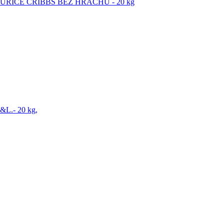
KURICE CRIBBS BEZ HRACHU - 20 kg
L.- 20 kg,