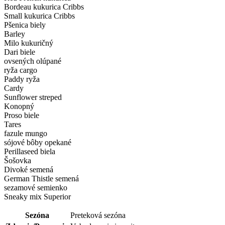
Bordeau kukurica Cribbs
Small kukurica Cribbs
Pšenica biely
Barley
Milo kukuričný
Dari biele
ovsených olúpané
ryža cargo
Paddy ryža
Cardy
Sunflower streped
Konopný
Proso biele
Tares
fazule mungo
sójové bôby opekané
Perillaseed biela
Šošovka
Divoké semená
German Thistle semená
sezamové semienko
Sneaky mix Superior
Sezóna
Preteková sezóna