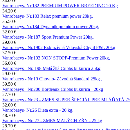
34.00 €
Vanrobaeys- Nr.182 PREMIUM POWER BREEDING 20 Kg
34.20 €
Vanrobaeys- Nr.183 Relax premium power 20kg,
35.50 €
Vanrobaeys- Nr.184 Dynamik premium power 20kg,
32.00 €
Vanrobaeys - Nr.187 Sport Premium Power 20kg,
29.00 €
Vanrobaeys - Nr.1902 Exkluzívná Vdovská Chytil P&L 20kg
37.50 €
Vanrobaeys - Nr.193 NON STOPP-Premium Power 20kg,
36.00 €
Vanrobaeys - Nr. 198 Malá žltá Cribbs kukurica 25kg,
29.00 €
Vanrobaeys - Nr.19 Chovno- Závodná štandard 25kg ,
39.50 €
Vanrobaeys - Nr.200 Bordeaux Cribbs kukurica - 20kg
27.70 €
Vanrobaeys - Nr.23 - ZMES SUPER ŠPECIÁL PRE MLÁĎATÁ -2
32.00 €
Vanrobaeys- Nr.26 Dieta extra - 20 kg,
48.70 €
Vanrobaeys - Nr. 27 - ZMES MALÝCH ZŔN - 25 kg
28.70 €