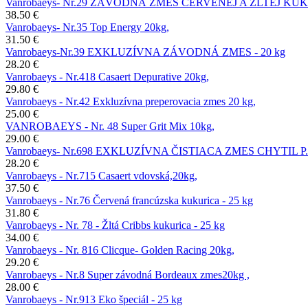
Vanrobaeys- Nr.29 ZÁVODNÁ ZMES ČERVENEJ A ŽLTEJ KU
38.50 €
Vanrobaeys- Nr.35 Top Energy 20kg,
31.50 €
Vanrobaeys-Nr.39 EXKLUZÍVNA ZÁVODNÁ ZMES - 20 kg
28.20 €
Vanrobaeys - Nr.418 Casaert Depurative 20kg,
29.80 €
Vanrobaeys - Nr.42 Exkluzívna preperovacia zmes 20 kg,
25.00 €
VANROBAEYS - Nr. 48 Super Grit Mix 10kg,
29.00 €
Vanrobaeys- Nr.698 EXKLUZÍVNA ČISTIACA ZMES CHYTIL P.&
28.20 €
Vanrobaeys - Nr.715 Casaert vdovská,20kg,
37.50 €
Vanrobaeys - Nr.76 Červená francúzska kukurica - 25 kg
31.80 €
Vanrobaeys - Nr. 78 - Žltá Cribbs kukurica - 25 kg
34.00 €
Vanrobaeys - Nr. 816 Clicque- Golden Racing 20kg,
29.20 €
Vanrobaeys - Nr.8 Super závodná Bordeaux zmes20kg ,
28.00 €
Vanrobaeys - Nr.913 Eko špeciál - 25 kg