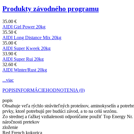
Produkty závodného programu
35.00 €
AIDI Girl Power 20kg
35.50 €
AIDI Long Distance Mix 20kg
35.00 €
AIDI Super Kweek 20kg
33.90 €
AIDI Super Rui 20kg
32.60 €
AIDI Winter/Rust 20kg
...viac
POPIS
INFORMÁCIE
HODNOTENIA (0)
popis
Obsahuje veľa rýchlo stráviteľných proteínov, aminokyselín a potreb
prvky, ktoré potrebujú pre budúci závod, a to na celú sezónu.
Zo strednej a ťažkej vzdialenosti odporúčame použiť Top Energy Nr.
náročnosti pretekov
zloženie
Red French kukurica