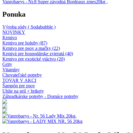
Vanrobaeys - Nr.8 Super závodná Bordeaux zmes20kg ,
Ponuka
Výroba sódy ( Sodabubble )
NOVINKY
Krmivo
Krmivo pre holuby (87)
Krmivo pre psov a mačky (22)
Krmivá pre hospodárske zvieratá (40)
Krmivo pre exotické vtáctvo (20)
Grity
Vitamíny
Chovateľské potreby
TOVAR V AKCI
Šampón pre psov
Uhlie na gril + brikety
Záhradkárske potreby - Domáce potreby