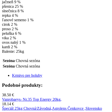
jačmeň 9 %
pšenica 25 %
slnečnica 8 %
repka 4 %
ľanové semeno 1 %
cirok 2 %
proso 2 %
peluška 6 %
vika 2 %
ovos nahý 1 %
kardi 2 %
Balenie: 25kg
Sezóna
Chovná sezóna
Sezóna
Chovná sezóna
Krmivo pre holuby
Podobné produkty:
38.50 €
Vanrobaeys- Nr.35 Top Energy 20kg,
18.14 €
Špeciál 25kg Chovná/Závodná,Agrolens Čenkovce ,Slovensko