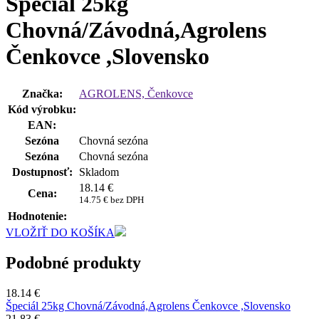
Špeciál 25kg
Chovná/Závodná,Agrolens
Čenkovce ,Slovensko
Značka:
AGROLENS, Čenkovce
Kód výrobku:
EAN:
Sezóna
Chovná sezóna
Sezóna
Chovná sezóna
Dostupnosť:
Skladom
18.14
€
Cena:
14.75 € bez DPH
Hodnotenie:
VLOŽIŤ DO KOŠÍKA
Podobné produkty
18.14 €
Špeciál 25kg Chovná/Závodná,Agrolens Čenkovce ,Slovensko
21.83 €