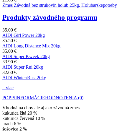
Zmes Závodná bez strukovín holub 25kg, Holubarskepotreby
Produkty závodného programu
35.00 €
AIDI Girl Power 20kg
35.50 €
AIDI Long Distance Mix 20kg
35.00 €
AIDI Super Kweek 20kg
33.90 €
AIDI Super Rui 20kg
32.60 €
AIDI Winter/Rust 20kg
...viac
POPIS
INFORMÁCIE
HODNOTENIA (0)
Vhodná na chov ale aj ako závodná zmes
kukurica žltá 20 %
kukurica červená 10 %
hrach 6 %
šošovica 2 %