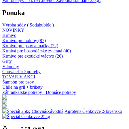
Vanrobaeys - Nr.19 Chovno- Závodná štandard 25kg ,
Ponuka
Výroba sódy ( Sodabubble )
NOVINKY
Krmivo
Krmivo pre holuby (87)
Krmivo pre psov a mačky (22)
Krmivá pre hospodárske zvieratá (40)
Krmivo pre exotické vtáctvo (20)
Grity
Vitamíny
Chovateľské potreby
TOVAR V AKCI
Šampón pre psov
Uhlie na gril + brikety
Záhradkárske potreby - Domáce potreby