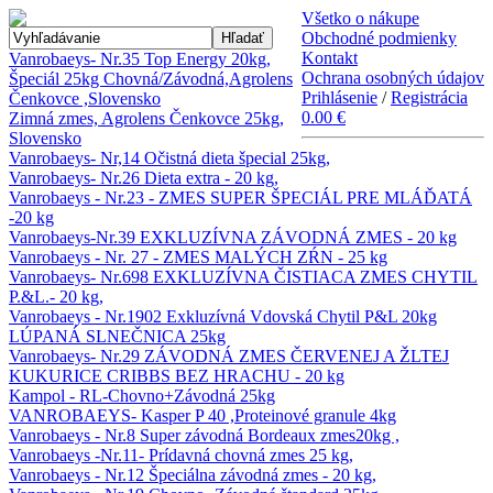
Všetko o nákupe
Obchodné podmienky
Hľadať
Kontakt
Vanrobaeys- Nr.35 Top Energy 20kg,
Ochrana osobných údajov
Špeciál 25kg Chovná/Závodná,Agrolens
Prihlásenie
/
Registrácia
Čenkovce ,Slovensko
0.00 €
Zimná zmes, Agrolens Čenkovce 25kg,
Slovensko
Vanrobaeys- Nr,14 Očistná dieta špecial 25kg,
Vanrobaeys- Nr.26 Dieta extra - 20 kg,
Vanrobaeys - Nr.23 - ZMES SUPER ŠPECIÁL PRE MLÁĎATÁ
-20 kg
Vanrobaeys-Nr.39 EXKLUZÍVNA ZÁVODNÁ ZMES - 20 kg
Vanrobaeys - Nr. 27 - ZMES MALÝCH ZŔN - 25 kg
Vanrobaeys- Nr.698 EXKLUZÍVNA ČISTIACA ZMES CHYTIL
P.&L.- 20 kg,
Vanrobaeys - Nr.1902 Exkluzívná Vdovská Chytil P&L 20kg
LÚPANÁ SLNEČNICA 25kg
Vanrobaeys- Nr.29 ZÁVODNÁ ZMES ČERVENEJ A ŽLTEJ
KUKURICE CRIBBS BEZ HRACHU - 20 kg
Kampol - RL-Chovno+Závodná 25kg
VANROBAEYS- Kasper P 40 ,Proteinové granule 4kg
Vanrobaeys - Nr.8 Super závodná Bordeaux zmes20kg ,
Vanrobaeys -Nr.11- Prídavná chovná zmes 25 kg,
Vanrobaeys - Nr.12 Špeciálna závodná zmes - 20 kg,