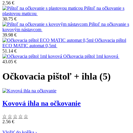
2.56 €
Pištoľ na očkovanie s
plastovou maticou
30.75 €
Pištoľ na očkovanie s
kovovým nástavcom
39.98 €
Očkovacia pištol
ECO MATIC automat 0,5ml
51.14 €
Očkovacia pištol 1ml kovová
43.05 €
Očkovacia pištoľ + ihla (5)
Kovová ihla na očkovanie
☆
☆
☆
☆
☆
2.56 €
Vložiť do košíka
›