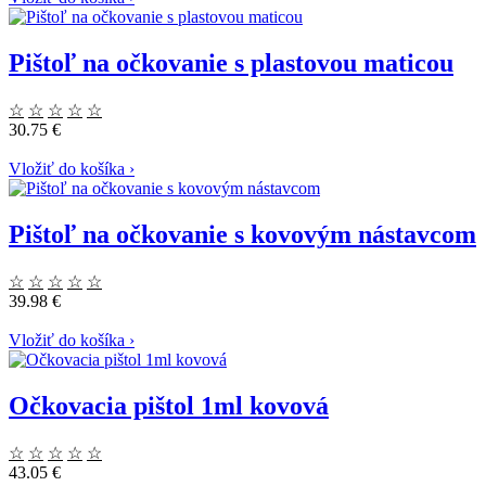
Pištoľ na očkovanie s plastovou maticou
☆
☆
☆
☆
☆
30.75 €
Vložiť do košíka
›
Pištoľ na očkovanie s kovovým nástavcom
☆
☆
☆
☆
☆
39.98 €
Vložiť do košíka
›
Očkovacia pištol 1ml kovová
☆
☆
☆
☆
☆
43.05 €