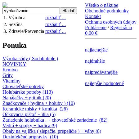
Všetko o nákupe
Obchodné podmienky
Hľadať
Kontakt
1. Výrobca
rozbaliť ...
Ochrana osobných údajov
2. Sezóna
rozbaliť ...
Prihlásenie
/
Registrácia
3. Zdravie/Prevencia
rozbaliť ...
0.00 €
Ponuka
najlacnejšie
Výroba sódy ( Sodabubble )
najdrahšie
NOVINKY
Krmivo
najpredávanejšie
Grity
Vitamíny
najlepšie hodnotené
Chovateľské potreby
Holubárske potreby (113)
Napájačky + gritnik (20)
Značkovače ( hydina + holuby ) (10)
Keramické misky + krmitka (26)
Očkovacia pištoľ + ihla (5)
Zariadenie holubnika , + chovateľské zariadenie (82)
Vedrá + spojky + hadica (9)
Obaly na vajíčka ( slepačie, prepeličie ) + váhy (8)
Dezinfekčné prípravky (10)