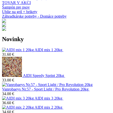
TOVAR V AKCI
Šampón pre psov
Uhlie na gril + brikety
Záhradkárske potreby - Domáce potreby
Novinky
AIDI mix 1 20kg
31.60 €
AIDI Speedy Sprint 20kg
33.00 €
Vanrobaeys Nr.57 - Sport Light / Pro Revolution 20kg
34.00 €
AIDI mix 3 20kg
36.60 €
AIDI mix 2 20kg
34.60 €