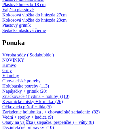
Plastové hniezdo 18 cm
Vajička plasstové
Kokosová vložka do hniezda 27cm
Kokosová vložka do hniezda 23cm
Plastový gritník
Sedačka plastová čierne
Ponuka
Výroba sódy ( Sodabubble )
NOVINKY
Krmivo
Grity
Vitamíny
Chovateľské potreby
Holubárske potreby (113)
Napájačky + gritnik (20)
Značkovače ( hydina + holuby ) (10)
Keramické misky + krmitka (26)
Očkovacia pištoľ + ihla (5)
Zariadenie holubnika , + chovateľské zariadenie (82)
Vedrá + spojky + hadica (9)
Obaly na vajíčka ( slepačie, prepeličie ) + váhy (8)
Dezinfekčné prípravky (10)