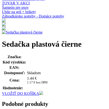
TOVAR V AKCI
Šampón pre psov
Uhlie na gril + brikety
Záhradkárske potreby - Domáce potreby
Sedačka plastová čierne
Značka:
Kód výrobku:
EAN:
Dostupnosť:
Skladom
1.44
€
Cena:
1.17 € bez DPH
Hodnotenie:
VLOŽIŤ DO KOŠÍKA
Podobné produkty