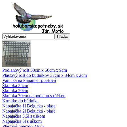
Hľadať
Podlahový rošt 50cm x 50cm x 9cm
Plastový rošt do budníkov 37cm x 34cm x 2cm
Vanička na kúpanie - plastová
Škrabka 25cm
Škrabka 20cm
Škrabka 30cm na podlahu s rúčkou
Krmítko do búdnika
Napajačka 1l Belgická - plast
Napajačka 2l Belgická - plast
Napajačka 3,5l s uškom
Napajačka 5l s uškom
Plastové hniezdo 23cm