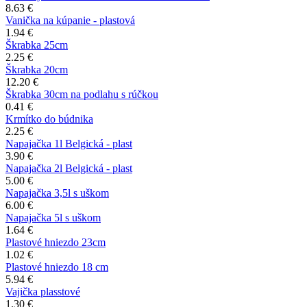
8.63 €
Vanička na kúpanie - plastová
1.94 €
Škrabka 25cm
2.25 €
Škrabka 20cm
12.20 €
Škrabka 30cm na podlahu s rúčkou
0.41 €
Krmítko do búdnika
2.25 €
Napajačka 1l Belgická - plast
3.90 €
Napajačka 2l Belgická - plast
5.00 €
Napajačka 3,5l s uškom
6.00 €
Napajačka 5l s uškom
1.64 €
Plastové hniezdo 23cm
1.02 €
Plastové hniezdo 18 cm
5.94 €
Vajička plasstové
1.30 €